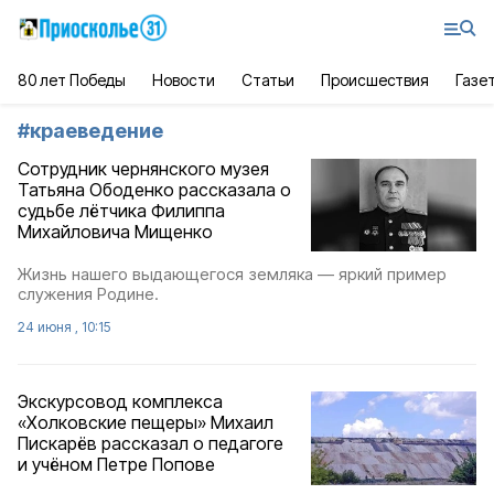
80 лет Победы
Новости
Статьи
Происшествия
Газе
#
краеведение
Сотрудник чернянского музея
Татьяна Ободенко рассказала о
судьбе лётчика Филиппа
Михайловича Мищенко
Жизнь нашего выдающегося земляка — яркий пример
служения Родине.
24 июня , 10:15
Экскурсовод комплекса
«Холковские пещеры» Михаил
Пискарёв рассказал о педагоге
и учёном Петре Попове