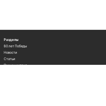
Разделы
80 лет Победы
Новости
Статьи
Происшествия
Газета
Официальные документы
Культура
Политика
Общество
Экономика