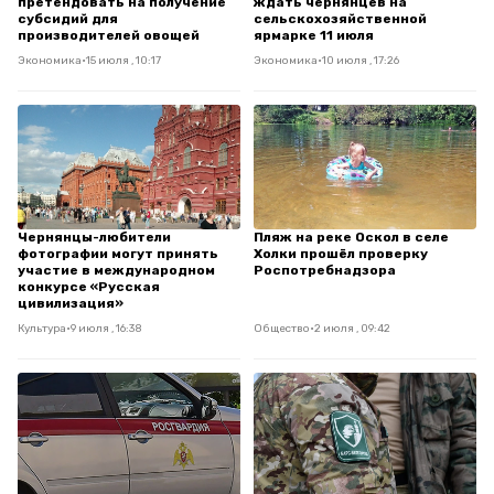
претендовать на получение
ждать чернянцев на
субсидий для
сельскохозяйственной
производителей овощей
ярмарке 11 июля
Экономика
•
15 июля , 10:17
Экономика
•
10 июля , 17:26
Чернянцы-любители
Пляж на реке Оскол в селе
фотографии могут принять
Холки прошёл проверку
участие в международном
Роспотребнадзора
конкурсе «Русская
цивилизация»
Культура
•
9 июля , 16:38
Общество
•
2 июля , 09:42