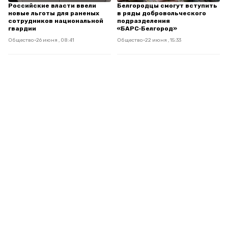
Российские власти ввели
Белгородцы смогут вступить
новые льготы для раненых
в ряды добровольческого
сотрудников национальной
подразделения
гвардии
«БАРС‑Белгород»
Общество
•
26 июня , 08:41
Общество
•
22 июня , 15:33