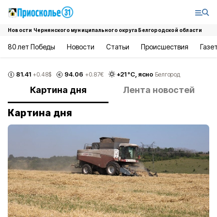
Новости Чернянского муниципального округа Белгородской области
80 лет Победы
Новости
Статьи
Происшествия
Газе
81.41
94.06
+
21
°С,
ясно
+0.48
$
+0.87
€
Белгород
Картина дня
Лента новостей
Картина дня