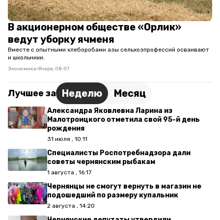
В акционерном обществе «Орлик»
ведут уборку ячменя
Вместе с опытными хлеборобами азы сельхозпрофессий осваивают
и школьники.
Экономика
•
Вчера, 08:07
Неделю
Месяц
Лучшее за
Александра Яковлевна Ларина из
Малотроицкого отметила свой 95-й день
рождения
31 июля , 10:11
Специалисты Роспотребнадзора дали
советы чернянским рыбакам
1 августа , 16:17
Чернянцы не смогут вернуть в магазин не
подошедший по размеру купальник
2 августа , 14:20
Чернянские депутаты утвердили