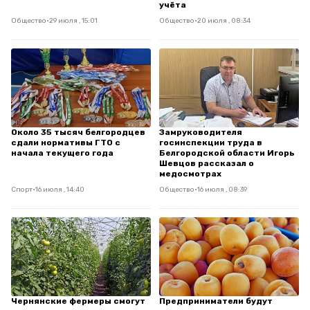
учёта
Общество
•
29 июля , 15:01
Общество
•
20 июля , 08:34
Около 35 тысяч белгородцев
Замруководителя
сдали нормативы ГТО с
госинспекции труда в
начала текущего года
Белгородской области Игорь
Шевцов рассказал о
медосмотрах
Спорт
•
16 июля , 14:40
Общество
•
16 июля , 08:39
Чернянские фермеры смогут
Предприниматели будут