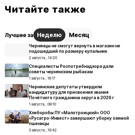
Читайте также
Неделю
Месяц
Лучшее за
Чернянцы не смогут вернуть в магазин не
подошедший по размеру купальник
2 августа , 14:20
Специалисты Роспотребнадзора дали
советы чернянским рыбакам
1 августа , 16:17
Чернянские депутаты утвердили
кандидатуру для присвоения звания
Почётного гражданина округа в 2026 г
1 августа , 08:10
Хлеборобы ПУ «Малотроицкий» ООО
«Русагро-Инвест» завершают уборку озимой
пшеницы
3 августа , 16:42