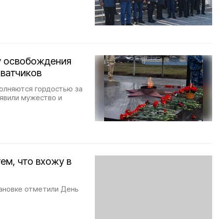
у освобождения
хватчиков
полняются гордостью за
оявили мужество и
ем, что вхожу в
ановке отметили День