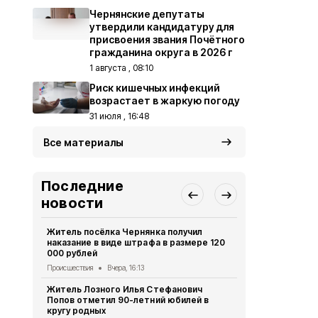
Чернянские депутаты
утвердили кандидатуру для
присвоения звания Почётного
гражданина округа в 2026 г
1 августа , 08:10
Риск кишечных инфекций
возрастает в жаркую погоду
31 июля , 16:48
Все материалы
Последние
новости
Житель посёлка Чернянка получил
Сразу две в
наказание в виде штрафа в размере 120
летию посё
000 рублей
культуры
Происшествия
Вчера, 16:13
Культура
Вче
Житель Лозного Илья Стефанович
В акционер
Попов отметил 90-летний юбилей в
ведут убор
кругу родных
Экономика
Вч