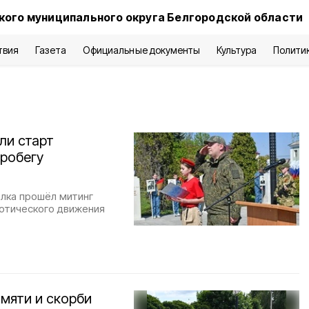
кого муниципального округа Белгородской области
твия
Газета
Официальные документы
Культура
Полити
ли старт
робегу
ёлка прошёл митинг
иотического движения
амяти и скорби