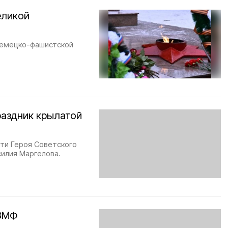
еликой
немецко-фашистской
раздник крылатой
яти Героя Советского
илия Маргелова.
 ВМФ