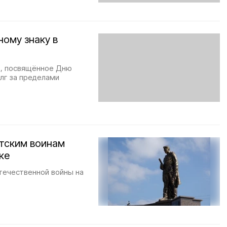
ому знаку в
е, посвящённое Дню
лг за пределами
тским воинам
ке
течественной войны на