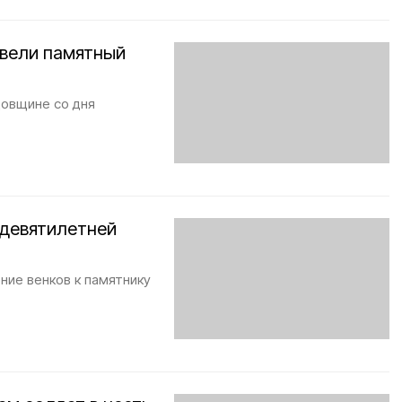
овели памятный
довщине со дня
 девятилетней
ние венков к памятнику