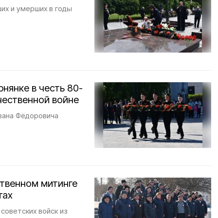
их и умерших в годы
нянке в честь 80-
чественной войне
вана Фёдоровича
ственном митинге
тах
советских войск из