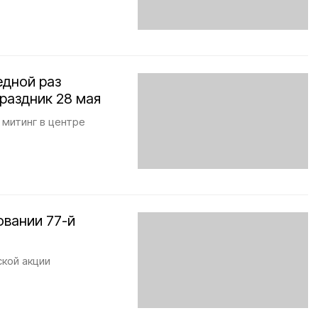
едной раз
раздник 28 мая
 митинг в центре
овании 77-й
ской акции