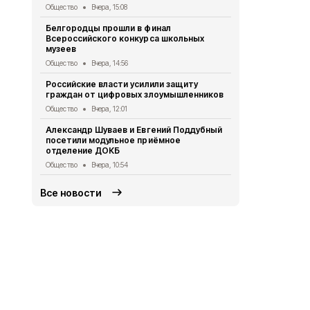
Общество
Вчера, 15:08
Газета «Пр
Белгородцы прошли в финал
2026 года
Всероссийского конкурса школьных
Газета
Вчера
музеев
Владимир П
Общество
Вчера, 14:56
Шуваевым к
Российские власти усилили защиту
развития Б
граждан от цифровых злоумышленников
Общество
5 
Общество
Вчера, 12:01
Специалист
Александр Шуваев и Евгений Поддубный
защите от 
посетили модульное приёмное
Общество
5 
отделение ДОКБ
Общество
Вчера, 10:54
Все новости