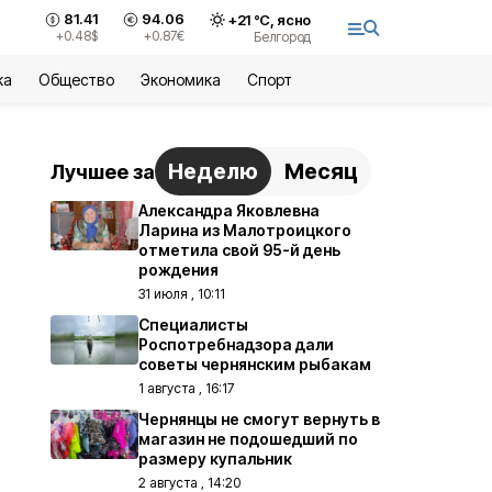
81.41
94.06
+
21
°С,
ясно
+0.48
$
+0.87
€
Белгород
ка
Общество
Экономика
Спорт
Неделю
Месяц
Лучшее за
Александра Яковлевна
Ларина из Малотроицкого
отметила свой 95-й день
рождения
31 июля , 10:11
Специалисты
Роспотребнадзора дали
советы чернянским рыбакам
1 августа , 16:17
Чернянцы не смогут вернуть в
магазин не подошедший по
размеру купальник
2 августа , 14:20