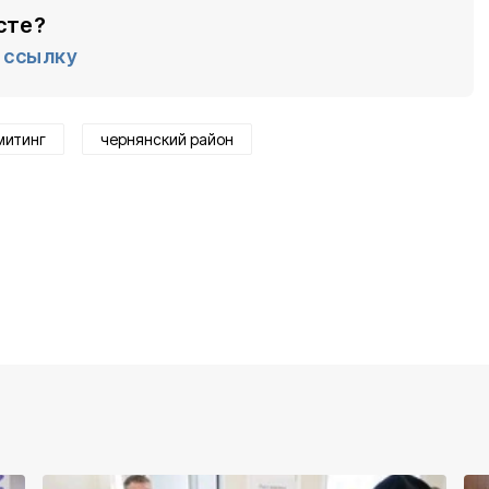
сте?
ссылку
митинг
чернянский район