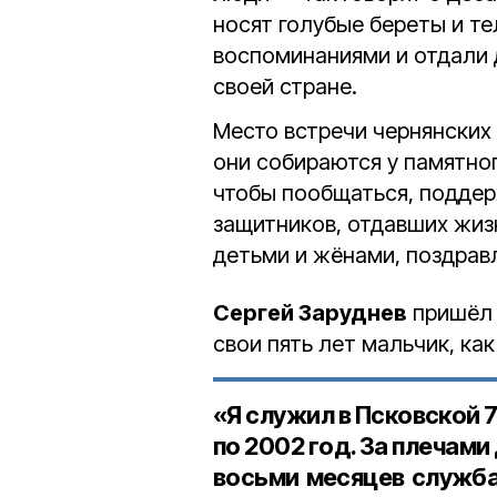
носят голубые береты и те
воспоминаниями и отдали 
своей стране.
Место встречи чернянских
они собираются у памятног
чтобы пообщаться, поддер
защитников, отдавших жизн
детьми и жёнами, поздравл
Сергей Заруднев
пришёл 
свои пять лет мальчик, ка
«Я служил в Псковской 
по 2002 год. За плечам
восьми месяцев служба 