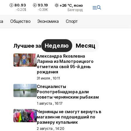
80.93
93.19
+
26
°С,
ясно
-0.20
$
-0.39
€
Белгород
ка
Общество
Экономика
Спорт
Неделю
Месяц
Лучшее за
Александра Яковлевна
Ларина из Малотроицкого
отметила свой 95-й день
рождения
31 июля , 10:11
Специалисты
Роспотребнадзора дали
советы чернянским рыбакам
1 августа , 16:17
Чернянцы не смогут вернуть в
магазин не подошедший по
размеру купальник
2 августа , 14:20