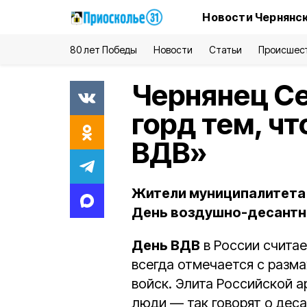
Новости Чернянск
80 лет Победы
Новости
Статьи
Происшес
Чернянец Се
горд тем, чт
ВДВ»
Жители муниципалитета
День воздушно-десантн
День ВДВ
в России считае
всегда отмечается с разма
войск. Элита Российской 
люди — так говорят о деса