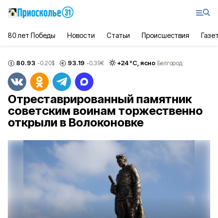
80 лет Победы
Новости
Статьи
Происшествия
Газе
80.93
93.19
+
24
°С,
ясно
-0.20
$
-0.39
€
Белгород
Отреставрированный памятник
советским воинам торжественно
открыли в Волоконовке