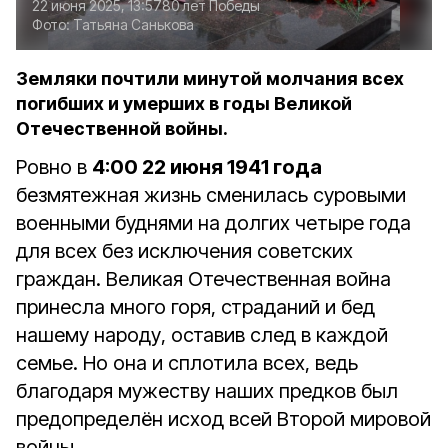
22 июня 2025, 13:57
80 лет Победы
Фото:
Татьяна Санькова
Земляки почтили минутой молчания всех
погибших и умерших в годы Великой
Отечественной войны.
Ровно в
4:00 22 июня 1941 года
безмятежная жизнь сменилась суровыми
военными буднями на долгих четыре года
для всех без исключения советских
граждан. Великая Отечественная война
принесла много горя, страданий и бед
нашему народу, оставив след в каждой
семье. Но она и сплотила всех, ведь
благодаря мужеству наших предков был
предопределён исход всей Второй мировой
войны.