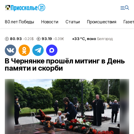
80 лет Победы
Новости
Статьи
Происшествия
Газе
80.93
93.19
+
33
°С,
ясно
-0.20
$
-0.39
€
Белгород
В Чернянке прошёл митинг в День
памяти и скорби