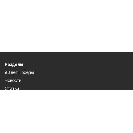
Разделы
80 лет Победы
Новости
Статьи
Происшествия
Газета
Официальные документы
Культура
Политика