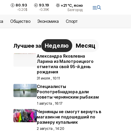
80.93
93.19
+
21
°С,
ясно
-0.20
$
-0.39
€
Белгород
ка
Общество
Экономика
Спорт
Неделю
Месяц
Лучшее за
Александра Яковлевна
Ларина из Малотроицкого
отметила свой 95-й день
рождения
31 июля , 10:11
Специалисты
Роспотребнадзора дали
советы чернянским рыбакам
1 августа , 16:17
Чернянцы не смогут вернуть в
магазин не подошедший по
размеру купальник
2 августа , 14:20