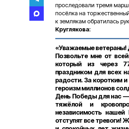
проследовали тремя марш
посёлка на торжественный
к землякам обратилась ру
Круглякова
:
«Уважаемые ветераны! Д
Позвольте мне от все
который из через 7
праздником для всех н
радости. За коротким 
героизм миллионов солд
День Победы для нас — 
тяжёлой и кровопр
независимость нашей 
отступят все тревоги! 
и спокойных лет жизни