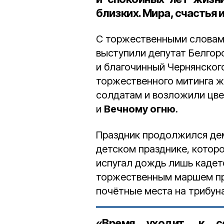
близких. Мира, счастья 
С торжественными словам
выступили депутат Белго
и благочинный Чернянског
торжественного митинга ж
солдатам и возложили цве
и
Вечному огню
.
Праздник продолжился де
детском празднике, котор
испугал дождь лишь кадетов
торжественным маршем пр
почётные места на трибун
«Время уходит, к с