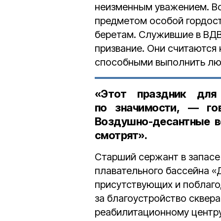
неизменным уважением. Во
предметом особой гордост
беретам. Служившие в ВДВ
призвание. Они считаются
способными выполнить лю
«Этот праздник для
по значимости, — г
Воздушно-десантные во
смотрят».
Старший сержант в запасе
плавательного бассейна 
присутствующих и поблаг
за благоустройство сквер
реабилитационному центру