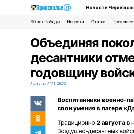
Новости Чернянско
80 лет Победы
Новости
Статьи
Происшес
Объединяя поко
десантники отме
годовщину войс
3 августа 2021, 08:23
Воспитанники военно-па
свои умения в лагере «Д
Традиционно
2 августа
в 
Воздушно-десантных войск