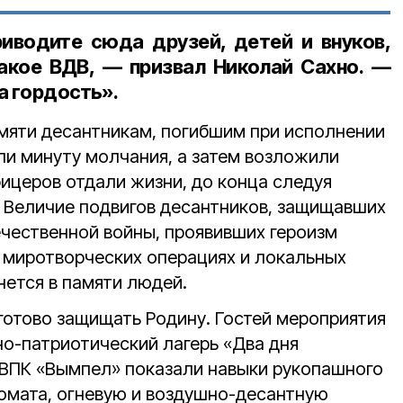
риводите сюда друзей, детей и внуков,
такое ВДВ, — призвал Николай Сахно. —
а гордость».
амяти десантникам, погибшим при исполнении
ли минуту молчания, а затем возложили
фицеров отдали жизни, до конца следуя
. Величие подвигов десантников, защищавших
ечественной войны, проявивших героизм
, миротворческих операциях и локальных
нется в памяти людей.
отово защищать Родину. Гостей мероприятия
но-патриотический лагерь «Два дня
и ВПК «Вымпел» показали навыки рукопашного
томата, огневую и воздушно-десантную