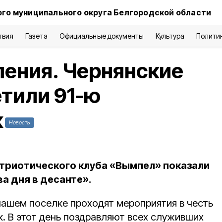
го муниципального округа Белгородской области
твия
Газета
Официальные документы
Культура
Полити
ления. Чернянские
тили 91-ю
к
Новость
триотического клуба «Вымпел» показали
ва дня в десанте».
нашем поселке проходят мероприятия в честь
. В этот день поздравляют всех служивших