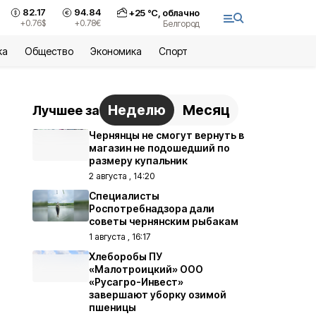
82.17
94.84
+
25
°С,
облачно
+0.76
$
+0.78
€
Белгород
ка
Общество
Экономика
Спорт
Неделю
Месяц
Лучшее за
Чернянцы не смогут вернуть в
магазин не подошедший по
размеру купальник
2 августа , 14:20
Специалисты
Роспотребнадзора дали
советы чернянским рыбакам
1 августа , 16:17
Хлеборобы ПУ
«Малотроицкий» ООО
«Русагро-Инвест»
завершают уборку озимой
пшеницы