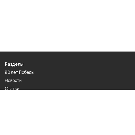
Разделы
80 лет Победы
Новости
Статьи
Происшествия
Газета
Официальные документы
Культура
Политика