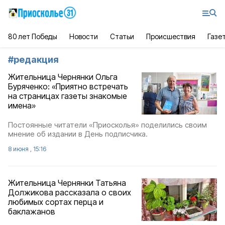
80 лет Победы
Новости
Статьи
Происшествия
Газе
#
редакция
Жительница Чернянки Ольга
Буряченко: «Приятно встречать
на страницах газеты знакомые
имена»
Постоянные читатели «Приосколья» поделились своим
мнение об издании в День подписчика.
8 июня , 15:16
Жительница Чернянки Татьяна
Должикова рассказала о своих
любимых сортах перца и
баклажанов