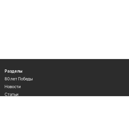
Разделы
80 лет Победы
Новости
Статьи
Происшествия
Газета
Официальные документы
Культура