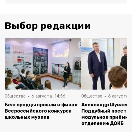
Выбор редакции
Общество
6 августа , 14:56
Общество
6 августа ,
Белгородцы прошли в финал
Александр Шуваев 
Всероссийского конкурса
Поддубный посети
школьных музеев
модульное приёмно
отделение ДОКБ