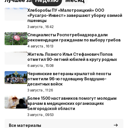
Неделю
Месяц
Лучшее за
Хлеборобы ПУ «Малотроицкий» ООО
«Русагро-Инвест» завершают уборку озимой
пшеницы
3 августа , 16:42
Специалисты Роспотребнадзора дали
рекомендации гражданам по выбору грибов
4 августа , 16:13
Житель Лозного Илья Стефанович Попов
отметил 90-летний юбилей в кругу родных
6 августа , 15:08
Чернянские ветераны крылатой пехоты
отметили 96-ю годовщину Воздушно-
десантных войск
3 августа , 11:26
Более 1500 наставников помогут молодым
врачам в медицинских организациях
Белгородской области
3 августа , 09:53
Все материалы