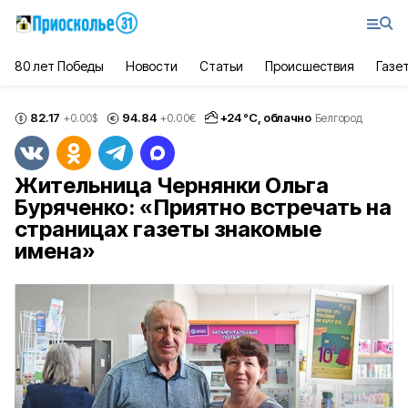
80 лет Победы
Новости
Статьи
Происшествия
Газе
82.17
94.84
+
24
°С,
облачно
+0.00
$
+0.00
€
Белгород
Жительница Чернянки Ольга
Буряченко: «Приятно встречать на
страницах газеты знакомые
имена»