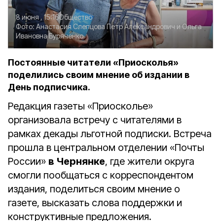
8 июня , 15:16
Общество
Фото:
Анастасия Слепцова
Пётр Александрович и Ольга
Ивановна Буряченко
Постоянные читатели «Приосколья»
поделились своим мнение об издании в
День подписчика.
Редакция газеты «Приосколье»
организовала встречу с читателями в
рамках декады льготной подписки. Встреча
прошла в центральном отделении «Почты
России»
в Чернянке
, где жители округа
смогли пообщаться с корреспондентом
издания, поделиться своим мнение о
газете, высказать слова поддержки и
конструктивные предложения.