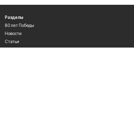
Разделы
80 лет Победы
Новости
Статьи
Происшествия
Газета
Официальные документы
Культура
Политика
Общество
Экономика
Спорт
О проекте
Об издании