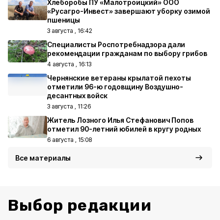
Хлеборобы ПУ «Малотроицкий» ООО
«Русагро-Инвест» завершают уборку озимой
пшеницы
3 августа , 16:42
Специалисты Роспотребнадзора дали
рекомендации гражданам по выбору грибов
4 августа , 16:13
Чернянские ветераны крылатой пехоты
отметили 96-ю годовщину Воздушно-
десантных войск
3 августа , 11:26
Житель Лозного Илья Стефанович Попов
отметил 90-летний юбилей в кругу родных
6 августа , 15:08
Все материалы
Выбор редакции