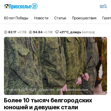
80 лет Победы
Новости
Статьи
Происшествия
Газе
82.17
94.84
+
21
°С,
дождь
+0.76
$
+0.78
€
Белгород
5 августа 2025, 16:29
Общество
Фото:
архив редакции
Более 10 тысяч белгородских
юношей и девушек стали