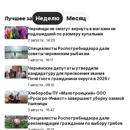
Неделю
Месяц
Лучшее за
Чернянцы не смогут вернуть в магазин не
подошедший по размеру купальник
2 августа , 14:20
Специалисты Роспотребнадзора дали
советы чернянским рыбакам
1 августа , 16:17
Чернянские депутаты утвердили
кандидатуру для присвоения звания
Почётного гражданина округа в 2026 г
1 августа , 08:10
Хлеборобы ПУ «Малотроицкий» ООО
«Русагро-Инвест» завершают уборку озимой
пшеницы
3 августа , 16:42
Специалисты Роспотребнадзора дали
рекомендации гражданам по выбору грибов
4 августа , 16:13