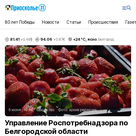
80 лет Победы
Новости
Статьи
Происшествия
Газе
81.41
94.06
+
24
°С,
ясно
+0.48
$
+0.87
€
Белгород
6 июня , 16:48
Общество
Фото:
архив редакции
Управление Роспотребнадзора по
Белгородской области