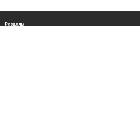
Разделы
80 лет Победы
Новости
Статьи
Происшествия
Газета
Официальные документы
Культура
Политика
Общество
Экономика
Спорт
О проекте