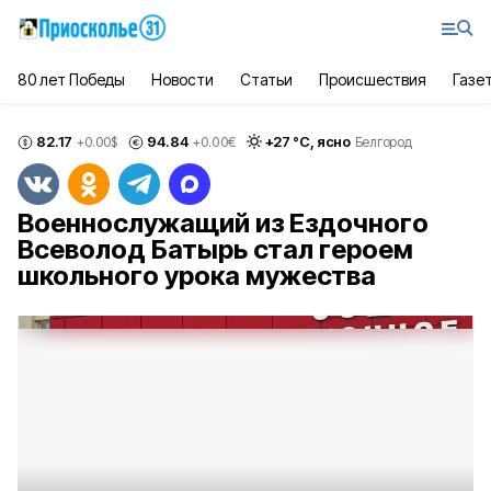
80 лет Победы
Новости
Статьи
Происшествия
Газе
82.17
94.84
+
27
°С,
ясно
+0.00
$
+0.00
€
Белгород
Военнослужащий из Ездочного
Всеволод Батырь стал героем
школьного урока мужества