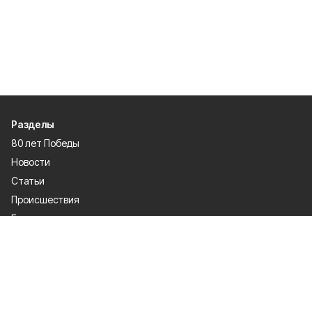
Разделы
80 лет Победы
Новости
Статьи
Происшествия
Газета
Официальные документы
Культура
Политика
Общество