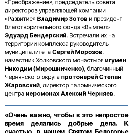
«Преображение», председатель совета
директоров управляющей компании
«Развитие»
Владимир Зотов
и президент
благотворительного фонда «Вымпел»
Эдуард Бендерский
. Встречали их на
территории комплекса руководитель
муниципалитета
Сергей Морозов
,
наместник Холковского монастыря
игумен
Никодим (Мирошниченко)
, благочинный
Чернянского округа
протоиерей Степан
Жаровский
, директор паломнического
центра
иеромонах
Алексий Черняев
.
«Очень важно, чтобы в это непростое
время делались добрые дела. К
счастью, в нашем Святом Белогорье