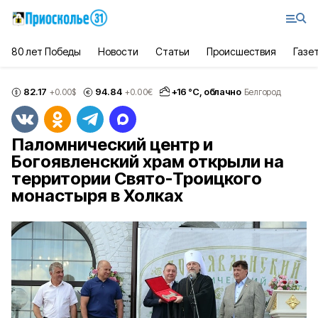
80 лет Победы
Новости
Статьи
Происшествия
Газе
82.17
94.84
+
16
°С,
облачно
+0.00
$
+0.00
€
Белгород
Паломнический центр и
Богоявленский храм открыли на
территории Свято-Троицкого
монастыря в Холках