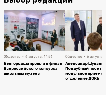
Выбор редакции
Общество
6 августа , 14:56
Общество
6 августа ,
Белгородцы прошли в финал
Александр Шуваев 
Всероссийского конкурса
Поддубный посети
школьных музеев
модульное приёмно
отделение ДОКБ