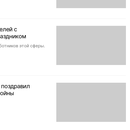
елей с
раздником
ботников этой сферы.
 поздравил
войны