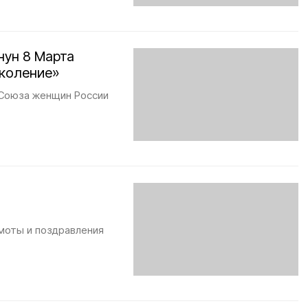
нун 8 Марта
околение»
 Союза женщин России
моты и поздравления