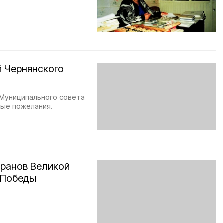
й Чернянского
 Муниципального совета
рые пожелания.
еранов Великой
 Победы