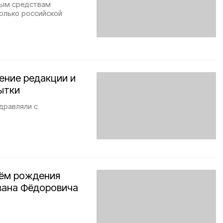
ьным средствам
олько российской
ение редакции и
ытки
здравляли с
нём рождения
вана Фёдоровича