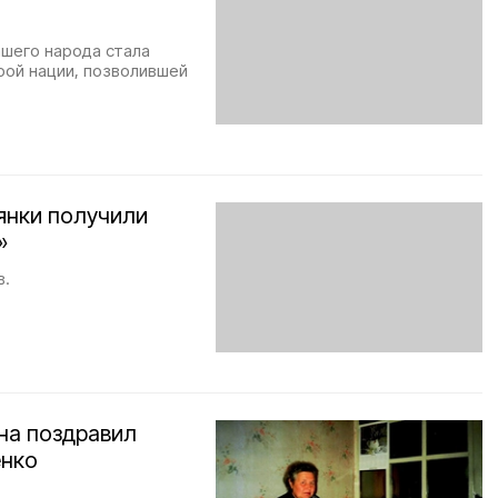
ашего народа стала
рой нации, позволившей
янки получили
»
в.
на поздравил
енко