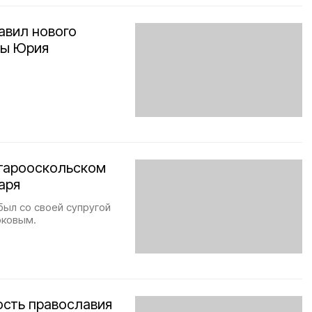
авил нового
мы Юрия
Старооскольском
варя
был со своей супругой
оковым.
ость православия