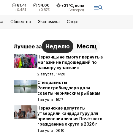
81.41
94.06
+
31
°С,
ясно
+0.48
$
+0.87
€
Белгород
ка
Общество
Экономика
Спорт
Неделю
Месяц
Лучшее за
Чернянцы не смогут вернуть в
магазин не подошедший по
размеру купальник
2 августа , 14:20
Специалисты
Роспотребнадзора дали
советы чернянским рыбакам
1 августа , 16:17
Чернянские депутаты
утвердили кандидатуру для
присвоения звания Почётного
гражданина округа в 2026 г
1 августа , 08:10