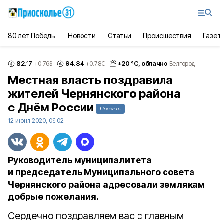
80 лет Победы
Новости
Статьи
Происшествия
Газе
82.17
94.84
+
20
°С,
облачно
+0.76
$
+0.78
€
Белгород
Местная власть поздравила
жителей Чернянского района
с Днём России
Новость
12 июня 2020, 09:02
Руководитель муниципалитета
и председатель Муниципального совета
Чернянского района адресовали землякам
добрые пожелания.
Сердечно поздравляем вас с главным