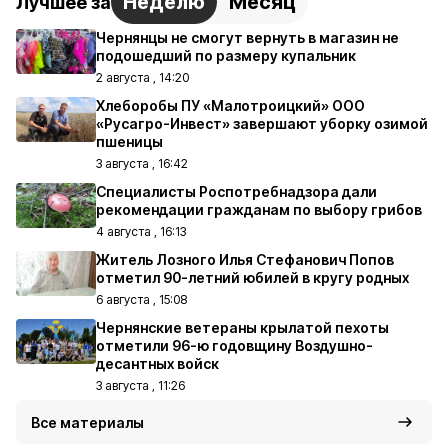
Неделю
Месяц
Лучшее за
Чернянцы не смогут вернуть в магазин не
подошедший по размеру купальник
2 августа , 14:20
Хлеборобы ПУ «Малотроицкий» ООО
«Русагро-Инвест» завершают уборку озимой
пшеницы
3 августа , 16:42
Специалисты Роспотребнадзора дали
рекомендации гражданам по выбору грибов
4 августа , 16:13
Житель Лозного Илья Стефанович Попов
отметил 90-летний юбилей в кругу родных
6 августа , 15:08
Чернянские ветераны крылатой пехоты
отметили 96-ю годовщину Воздушно-
десантных войск
3 августа , 11:26
Все материалы