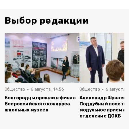
Выбор редакции
Общество
6 августа , 14:56
Общество
6 августа ,
Белгородцы прошли в финал
Александр Шуваев 
Всероссийского конкурса
Поддубный посети
школьных музеев
модульное приёмно
отделение ДОКБ