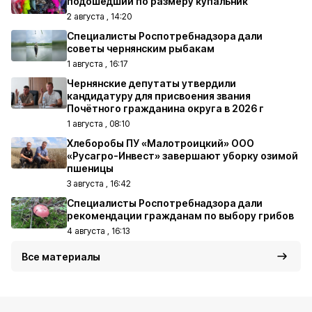
подошедший по размеру купальник
2 августа , 14:20
Специалисты Роспотребнадзора дали
советы чернянским рыбакам
1 августа , 16:17
Чернянские депутаты утвердили
кандидатуру для присвоения звания
Почётного гражданина округа в 2026 г
1 августа , 08:10
Хлеборобы ПУ «Малотроицкий» ООО
«Русагро-Инвест» завершают уборку озимой
пшеницы
3 августа , 16:42
Специалисты Роспотребнадзора дали
рекомендации гражданам по выбору грибов
4 августа , 16:13
Все материалы