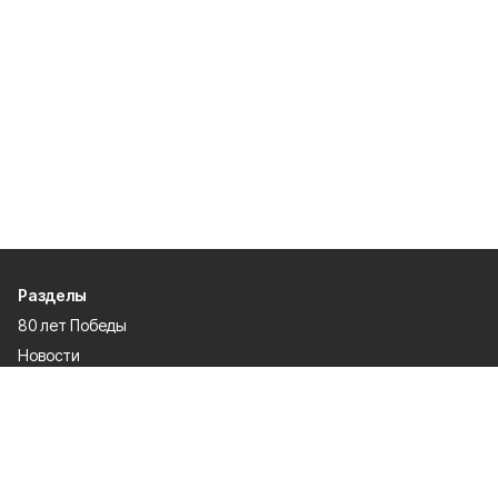
Разделы
80 лет Победы
Новости
Статьи
Происшествия
Газета
Официальные документы