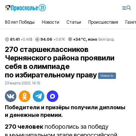
80 лет Победы
Новости
Статьи
Происшествия
Газе
81.41
94.06
+
34
°С,
ясно
+0.48
$
+0.87
€
Белгород
270 старшеклассников
Чернянского района проявили
себя в олимпиаде
по избирательному праву
Новость
23 марта 2020, 14:15
Победители и призёры получили дипломы
и денежные премии.
270 человек
поборолись за победу
в муниципальном этапе всероссийской