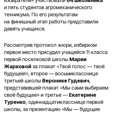
избиратели» участвовали
64 школьника
и пять студентов агромеханического
техникума. По его результатам
на финишный этап работы представили
девять учащихся.
Рассмотрев протокол жюри, избирком
первое место присудил учащейся 11 класса
первой поселковой школы
Марии
Жарковой
за плакат «Твой голос — твоё
будущее!», второе — восьмикласснице
третьей школы
Веронике Гудевич
,
представившей плакат «Мы сами выбираем
своё будущее» и третье —
Екатерине
Туренко
, одиннадцатикласснице первой
школы, за презентацию «Мы — будущие