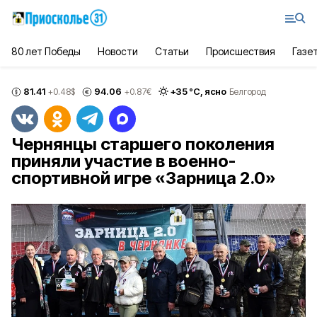
80 лет Победы
Новости
Статьи
Происшествия
Газе
81.41
94.06
+
35
°С,
ясно
+0.48
$
+0.87
€
Белгород
Чернянцы старшего поколения
приняли участие в военно-
спортивной игре «Зарница 2.0»