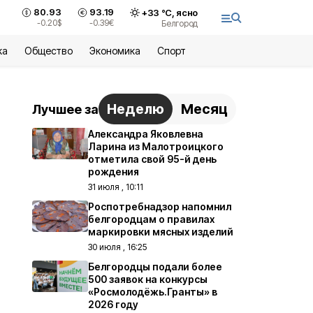
80.93
93.19
+
33
°С,
ясно
-0.20
$
-0.39
€
Белгород
ка
Общество
Экономика
Спорт
Неделю
Месяц
Лучшее за
Александра Яковлевна
Ларина из Малотроицкого
отметила свой 95-й день
рождения
31 июля , 10:11
Роспотребнадзор напомнил
белгородцам о правилах
маркировки мясных изделий
30 июля , 16:25
Белгородцы подали более
500 заявок на конкурсы
«Росмолодёжь.Гранты» в
2026 году