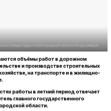
Госинспекции труда по Белгородской области
Игорь Шевцов
иваются объёмы работ в дорожном
тельстве и производстве строительных
хозяйстве, на транспорте и в жилищно-
е.
стях работы в летний период отвечает
тель главного государственного
городской области.