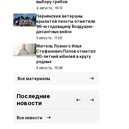
выбору грибов
4 августа , 16:13
Чернянские ветераны
крылатой пехоты отметили
96-ю годовщину Воздушно-
десантных войск
3 августа , 11:26
Житель Лозного Илья
Стефанович Попов отметил
90-летний юбилей в кругу
родных
6 августа , 15:08
Все материалы
Последние
новости
Все новости