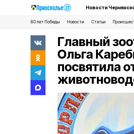
Новости Чернянско
80 лет Победы
Новости
Статьи
Происшес
Главный зоо
Ольга Кареб
посвятила о
животновод