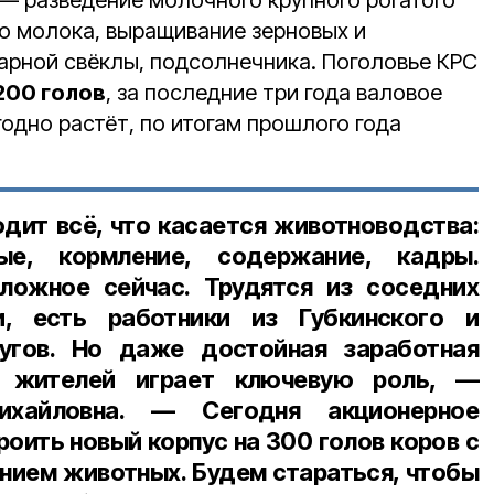
 — разведение молочного крупного рогатого
го молока, выращивание зерновых и
харной свёклы, подсолнечника. Поголовье КРС
200 голов
, за последние три года валовое
одно растёт, по итогам прошлого года
одит всё, что касается животноводства:
ые, кормление, содержание, кадры.
ожное сейчас. Трудятся из соседних
и, есть работники из Губкинского и
угов. Но даже достойная заработная
я жителей играет ключевую роль, —
ихайловна. — Сегодня акционерное
оить новый корпус на 300 голов коров с
ием животных. Будем стараться, чтобы