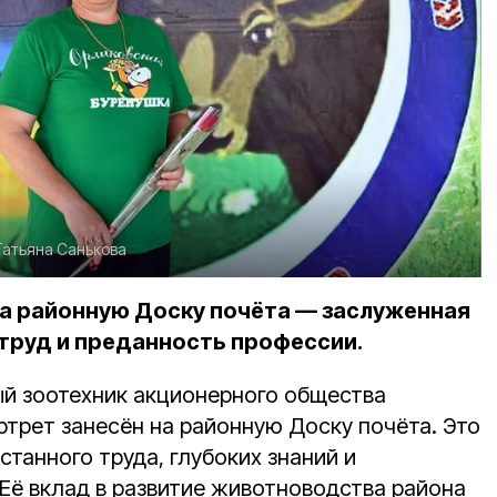
Татьяна Санькова
на районную Доску почёта — заслуженная
 труд и преданность профессии.
й зоотехник акционерного общества
ортрет занесён на районную Доску почёта. Это
станного труда, глубоких знаний и
 Её вклад в развитие животноводства района