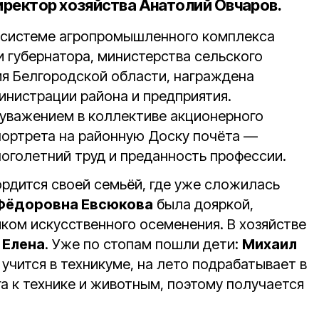
ректор хозяйства Анатолий Овчаров.
в системе агропромышленного комплекса
 губернатора, министерства сельского
ия Белгородской области, награждена
нистрации района и предприятия.
 уважением в коллективе акционерного
 портрета на районную Доску почёта —
ноголетний труд и преданность профессии.
ордится своей семьёй, где уже сложилась
Фёдоровна Евсюкова
была дояркой,
ком искусственного осеменения. В хозяйстве
а
Елена
. Уже по стопам пошли дети:
Михаил
учится в техникуме, на лето подрабатывает в
яга к технике и животным, поэтому получается