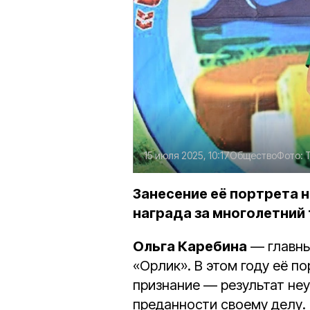
15 июля 2025, 10:17
Общество
Фото:
Занесение её портрета 
награда за многолетний
Ольга Каребина
— главны
«Орлик». В этом году её п
признание — результат неу
преданности своему делу.