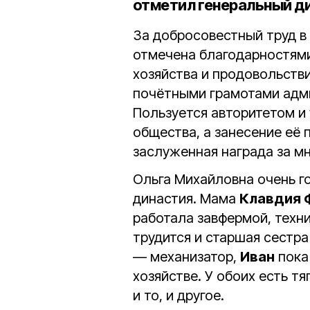
отметил генеральный ди
За добросовестный труд 
отмечена благодарностями
хозяйства и продовольств
почётными грамотами адми
Пользуется авторитетом и
общества, а занесение её
заслуженная награда за м
Ольга Михайловна очень г
династия. Мама
Клавдия 
работала завфермой, техни
трудится и старшая сестр
— механизатор,
Иван
пока 
хозяйстве. У обоих есть т
и то, и другое.