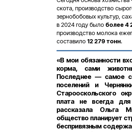
Сегодня основа хозяйства
скота, производство сыро
зернобобовых культур, са
в 2024 году было
более 4 
производство молока ежег
составило
12 279 тонн
.
«В мои обязанности вх
корма, сами животн
Последнее — самое сл
поселений и Чернянк
Старооскольского окр
плата не всегда дл
рассказала Ольга М
общество планирует стр
беспривязным содержан