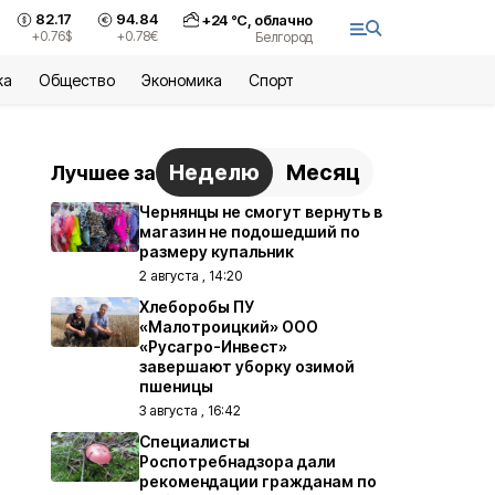
82.17
94.84
+
24
°С,
облачно
+0.76
$
+0.78
€
Белгород
ка
Общество
Экономика
Спорт
Неделю
Месяц
Лучшее за
Чернянцы не смогут вернуть в
магазин не подошедший по
размеру купальник
2 августа , 14:20
Хлеборобы ПУ
«Малотроицкий» ООО
«Русагро-Инвест»
завершают уборку озимой
пшеницы
3 августа , 16:42
Специалисты
Роспотребнадзора дали
рекомендации гражданам по