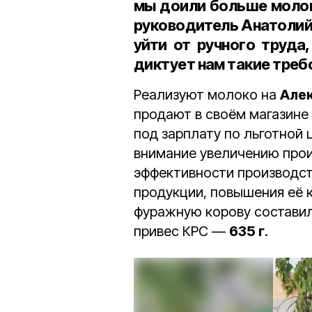
мы доили больше молок
руководитель Анатолий
уйти от ручного труда
диктует нам такие треб
Реализуют молоко на
Але
продают в своём магазине
под зарплату по льготной
внимание увеличению прои
эффективности производс
продукции, повышения её к
фуражную корову составил
привес КРС —
635 г
.