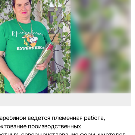
аребиной ведётся племенная работа,
ектование производственных
вотных, совершенствование форм и методов