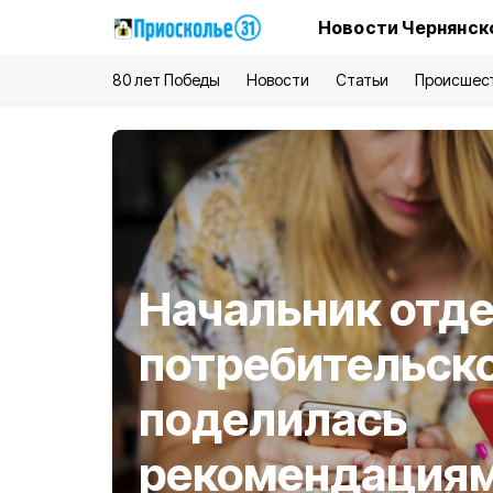
Новости Чернянск
80 лет Победы
Новости
Статьи
Происшес
Начальник отд
потребительск
поделилась
рекомендация