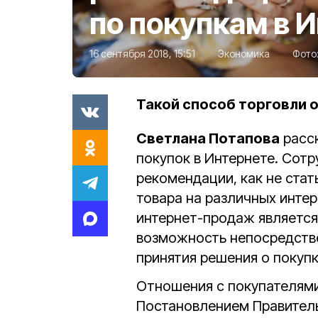
по покупкам в 
16 сентября 2018, 15:51
Экономика
Фото
Такой способ торговли о
Светлана Потапова
расс
покупок в Интернете. Сот
рекомендации, как не ста
товара на различных инте
интернет-продаж является 
возможность непосредстве
принятия решения о покупк
Отношения с покупателями
Постановлением Правител