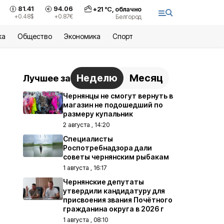
81.41
94.06
+
21
°С,
облачно
+0.48
$
+0.87
€
Белгород
ка
Общество
Экономика
Спорт
Неделю
Месяц
Лучшее за
Чернянцы не смогут вернуть в
магазин не подошедший по
размеру купальник
2 августа , 14:20
Специалисты
Роспотребнадзора дали
советы чернянским рыбакам
1 августа , 16:17
Чернянские депутаты
утвердили кандидатуру для
присвоения звания Почётного
гражданина округа в 2026 г
1 августа , 08:10