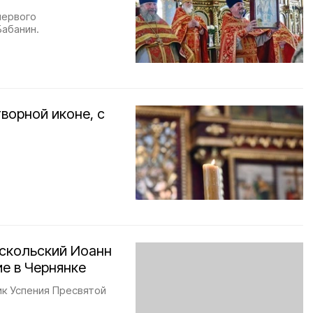
первого
Бабанин.
ворной иконе, с
скольский Иоанн
е в Чернянке
к Успения Пресвятой