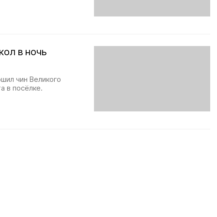
кол в ночь
ршил чин Великого
а в посёлке.