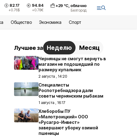
82.17
94.84
+
29
°С,
облачно
+0.76
$
+0.78
€
Белгород
ка
Общество
Экономика
Спорт
Неделю
Месяц
Лучшее за
Чернянцы не смогут вернуть в
магазин не подошедший по
размеру купальник
2 августа , 14:20
Специалисты
Роспотребнадзора дали
советы чернянским рыбакам
1 августа , 16:17
Хлеборобы ПУ
«Малотроицкий» ООО
«Русагро-Инвест»
завершают уборку озимой
пшеницы