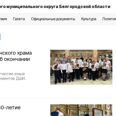
го муниципального округа Белгородской области
твия
Газета
Официальные документы
Культура
Полити
м
нского храма
б окончании
участие юные
рументов ДШИ.
30-летие