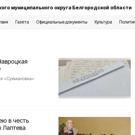
кого муниципального округа Белгородской области
твия
Газета
Официальные документы
Культура
Полити
Навроцкая
е
ия «Сукмановка»
ею в честь
я Лаптева