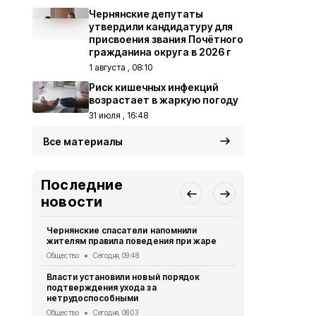
Чернянские депутаты
утвердили кандидатуру для
присвоения звания Почётного
гражданина округа в 2026 г
1 августа , 08:10
Риск кишечных инфекций
возрастает в жаркую погоду
31 июля , 16:48
Все материалы
Последние
новости
Чернянские спасатели напомнили
Российские 
жителям правила поведения при жаре
граждан от
Общество
Сегодня, 09:48
Общество
Вч
Власти установили новый порядок
Александр 
подтверждения ухода за
посетили м
нетрудоспособными
отделение
Общество
Сегодня, 08:03
Общество
Вч