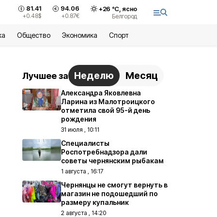
81.41
94.06
+
26
°С,
ясно
+0.48
$
+0.87
€
Белгород
ка
Общество
Экономика
Спорт
Неделю
Месяц
Лучшее за
Александра Яковлевна
Ларина из Малотроицкого
отметила свой 95-й день
рождения
31 июля , 10:11
Специалисты
Роспотребнадзора дали
советы чернянским рыбакам
1 августа , 16:17
Чернянцы не смогут вернуть в
магазин не подошедший по
размеру купальник
2 августа , 14:20