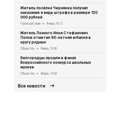
Житель посёлка Чернянка получил
Сразу две в
наказание в виде штрафа в размере 120
летию посё
000 рублей
культуры
Происшествия
Вчера, 16:13
Культура
Вче
Житель Лозного Илья Стефанович
В акционер
Попов отметил 90-летний юбилей в
ведут убор
кругу родных
Экономика
Вч
Общество
Вчера, 15:08
Газета «Пр
Белгородцы прошли в финал
2026 года
Всероссийского конкурса школьных
Газета
Вчера
музеев
Общество
Вчера, 14:56
Все новости