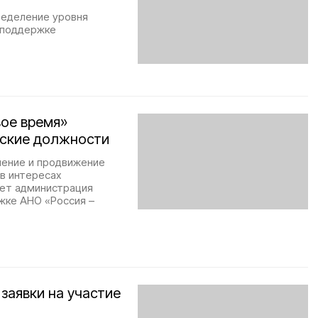
ределение уровня
 поддержке
вое время»
еские должности
ление и продвижение
в интересах
ает администрация
жке АНО «Россия –
заявки на участие