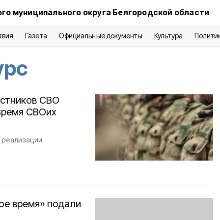
го муниципального округа Белгородской области
твия
Газета
Официальные документы
Культура
Полити
урс
астников СВО
Время СВОих
 реализации
ое время» подали