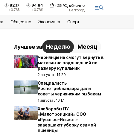
82.17
94.84
+
25
°С,
облачно
+0.76
$
+0.78
€
Белгород
ка
Общество
Экономика
Спорт
Неделю
Месяц
Лучшее за
Чернянцы не смогут вернуть в
магазин не подошедший по
размеру купальник
2 августа , 14:20
Специалисты
Роспотребнадзора дали
советы чернянским рыбакам
1 августа , 16:17
Хлеборобы ПУ
«Малотроицкий» ООО
«Русагро-Инвест»
завершают уборку озимой
пшеницы