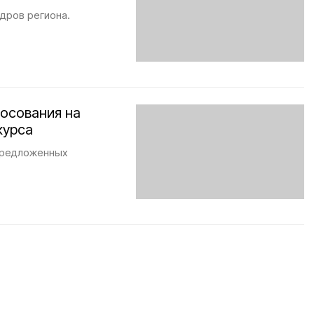
дров региона.
лосования на
курса
предложенных