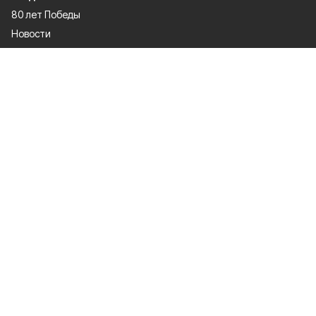
80 лет Победы
Новости
Статьи
Происшествия
Газета
Официальные документы
Культура
Политика
Общество
Экономика
Спорт
О проекте
Об издании
Правила использования
Рекламодатели