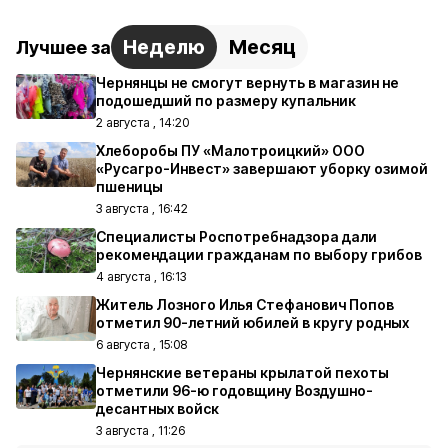
Неделю
Месяц
Лучшее за
Чернянцы не смогут вернуть в магазин не
подошедший по размеру купальник
2 августа , 14:20
Хлеборобы ПУ «Малотроицкий» ООО
«Русагро-Инвест» завершают уборку озимой
пшеницы
3 августа , 16:42
Специалисты Роспотребнадзора дали
рекомендации гражданам по выбору грибов
4 августа , 16:13
Житель Лозного Илья Стефанович Попов
отметил 90-летний юбилей в кругу родных
6 августа , 15:08
Чернянские ветераны крылатой пехоты
отметили 96-ю годовщину Воздушно-
десантных войск
3 августа , 11:26