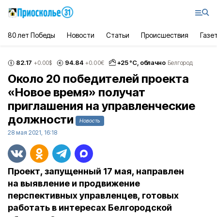
80 лет Победы
Новости
Статьи
Происшествия
Газе
82.17
94.84
+
25
°С,
облачно
+0.00
$
+0.00
€
Белгород
Около 20 победителей проекта
«Новое время» получат
приглашения на управленческие
должности
Новость
28 мая 2021, 16:18
Проект, запущенный 17 мая, направлен
на выявление и продвижение
перспективных управленцев, готовых
работать в интересах Белгородской