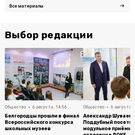
Все материалы
Выбор редакции
Общество
6 августа , 14:56
Общество
6 августа ,
Белгородцы прошли в финал
Александр Шуваев 
Всероссийского конкурса
Поддубный посети
школьных музеев
модульное приёмно
отделение ДОКБ