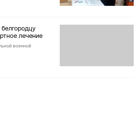
 белгородцу
ортное лечение
льной военной