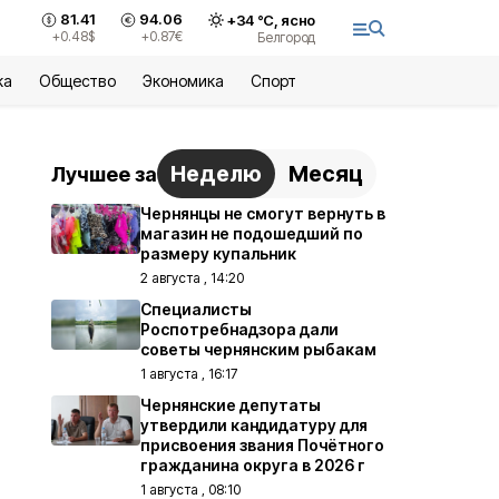
81.41
94.06
+
34
°С,
ясно
+0.48
$
+0.87
€
Белгород
ка
Общество
Экономика
Спорт
Неделю
Месяц
Лучшее за
Чернянцы не смогут вернуть в
магазин не подошедший по
размеру купальник
2 августа , 14:20
Специалисты
Роспотребнадзора дали
советы чернянским рыбакам
1 августа , 16:17
Чернянские депутаты
утвердили кандидатуру для
присвоения звания Почётного
гражданина округа в 2026 г
1 августа , 08:10