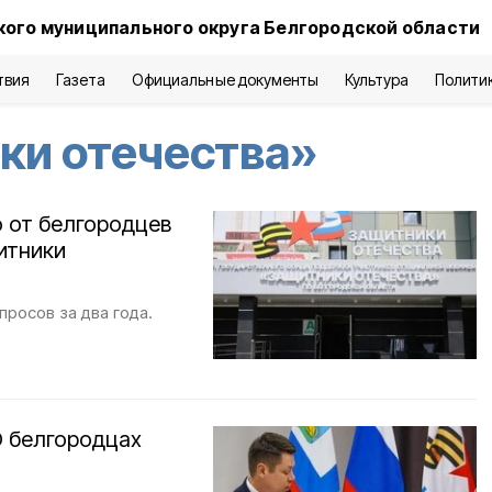
кого муниципального округа Белгородской области
твия
Газета
Официальные документы
Культура
Полити
ки отечества»
 от белгородцев
итники
росов за два года.
О белгородцах