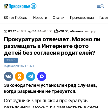
80 лет Победы
Новости
Статьи
Происшествия
Газе
82.17
94.84
+
26
°С,
облачно
+0.00
$
+0.00
€
Белгород
Прокуратура отвечает. Можно ли
размещать в Интернете фото
детей без согласия родителей?
Новость
15 декабря 2021, 10:21
Законодателем установлен ряд случаев,
когда разрешение не требуется.
Сотрудники чернянской прокуратуры
разъяснили, можно ли разместить в сети