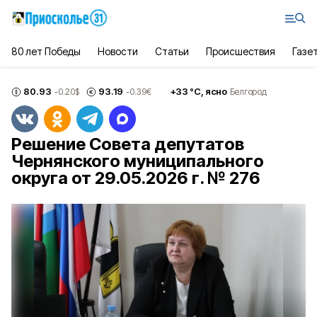
80 лет Победы
Новости
Статьи
Происшествия
Газе
80.93
93.19
+
33
°С,
ясно
-0.20
$
-0.39
€
Белгород
Решение Совета депутатов
Чернянского муниципального
округа от 29.05.2026 г. № 276