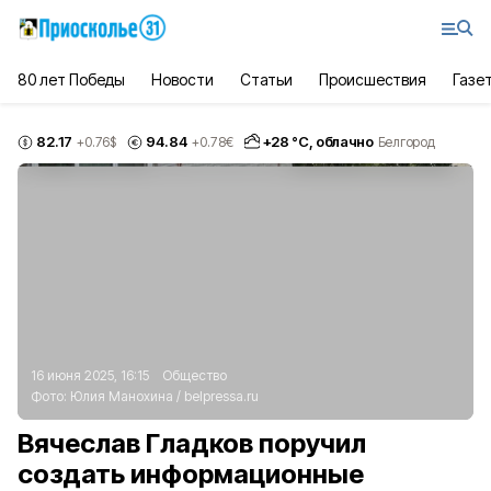
80 лет Победы
Новости
Статьи
Происшествия
Газе
82.17
94.84
+
28
°С,
облачно
+0.76
$
+0.78
€
Белгород
16 июня 2025, 16:15
Общество
Фото:
Юлия Манохина
/
belpressa.ru
Вячеслав Гладков поручил
создать информационные