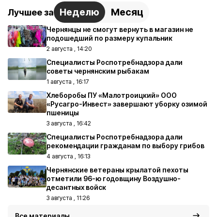
Неделю
Месяц
Лучшее за
Чернянцы не смогут вернуть в магазин не
подошедший по размеру купальник
2 августа , 14:20
Специалисты Роспотребнадзора дали
советы чернянским рыбакам
1 августа , 16:17
Хлеборобы ПУ «Малотроицкий» ООО
«Русагро-Инвест» завершают уборку озимой
пшеницы
3 августа , 16:42
Специалисты Роспотребнадзора дали
рекомендации гражданам по выбору грибов
4 августа , 16:13
Чернянские ветераны крылатой пехоты
отметили 96-ю годовщину Воздушно-
десантных войск
3 августа , 11:26
Все материалы