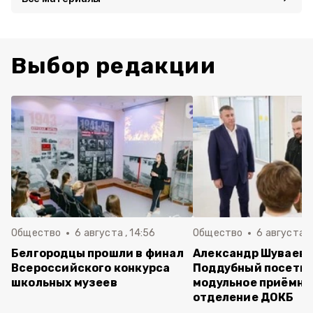
Выбор редакции
Общество
6 августа , 14:56
Общество
6 августа ,
Белгородцы прошли в финал
Александр Шуваев 
Всероссийского конкурса
Поддубный посети
школьных музеев
модульное приёмно
отделение ДОКБ