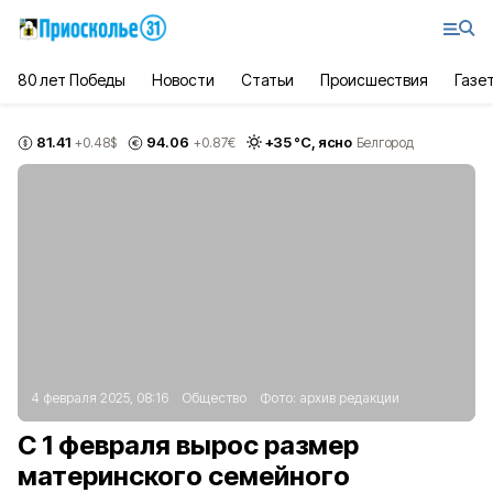
80 лет Победы
Новости
Статьи
Происшествия
Газе
81.41
94.06
+
35
°С,
ясно
+0.48
$
+0.87
€
Белгород
4 февраля 2025, 08:16
Общество
Фото:
архив редакции
С 1 февраля вырос размер
материнского семейного