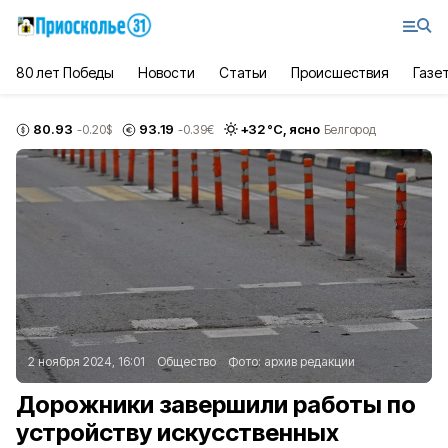
80 лет Победы
Новости
Статьи
Происшествия
Газе
80.93
93.19
+
32
°С,
ясно
-0.20
$
-0.39
€
Белгород
2 ноября 2024, 16:01
Общество
Фото:
архив редакции
Дорожники завершили работы по
устройству искусственных