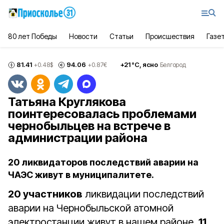
80 лет Победы
Новости
Статьи
Происшествия
Газе
81.41
94.06
+
21
°С,
ясно
+0.48
$
+0.87
€
Белгород
Татьяна Круглякова
поинтересовалась проблемами
чернобыльцев на встрече в
администрации района
20 ликвидаторов последствий аварии на
ЧАЭС живут в муниципалитете.
20 участников
ликвидации последствий
аварии на Чернобыльской атомной
электростанции живут в нашем районе.
11