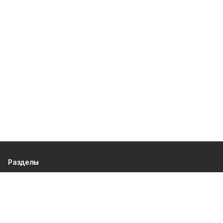
Разделы
80 лет Победы
Новости
Статьи
Происшествия