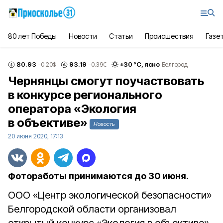
80 лет Победы
Новости
Статьи
Происшествия
Газе
80.93
93.19
+
30
°С,
ясно
-0.20
$
-0.39
€
Белгород
Чернянцы смогут поучаствовать
в конкурсе регионального
оператора «Экология
в объективе»
Новость
20 июня 2020, 17:13
Фотоработы принимаются до 30 июня.
ООО «Центр экологической безопасности»
Белгородской области организовал