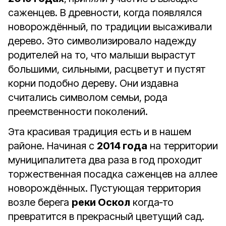
саженцев. В древности, когда появ­лялся
новорождённый, по тради­ции высаживали
дерево. Это симво­лизировало надежду
родителей на то, что малыши вырастут
большими, сильны­ми, расцветут и пустят
корни подобно дереву. Они издавна
считались симво­лом семьи, рода
преемственности по­колений.
Эта красивая традиция есть и в нашем
районе. Начиная с
2014 го­да
на территории
муниципа­литета два раза в год проходит
тор­жественная посадка саженцев на ал­лее
новорождённых. Пустующая тер­ритория
возле берега
реки Оскол
ког­да‑то
превратится в прекрасный цве­тущий сад.