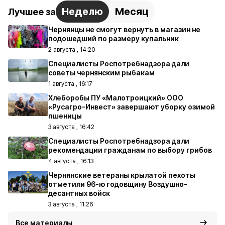
Неделю
Месяц
Лучшее за
Чернянцы не смогут вернуть в магазин не
подошедший по размеру купальник
2 августа , 14:20
Специалисты Роспотребнадзора дали
советы чернянским рыбакам
1 августа , 16:17
Хлеборобы ПУ «Малотроицкий» ООО
«Русагро-Инвест» завершают уборку озимой
пшеницы
3 августа , 16:42
Специалисты Роспотребнадзора дали
рекомендации гражданам по выбору грибов
4 августа , 16:13
Чернянские ветераны крылатой пехоты
отметили 96-ю годовщину Воздушно-
десантных войск
3 августа , 11:26
Все материалы