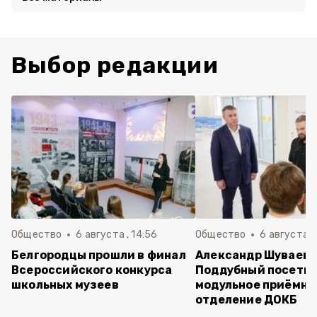
Выбор редакции
Общество
6 августа , 14:56
Общество
6 августа ,
Белгородцы прошли в финал
Александр Шуваев 
Всероссийского конкурса
Поддубный посети
школьных музеев
модульное приёмно
отделение ДОКБ