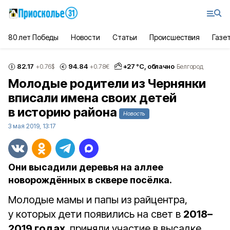
80 лет Победы
Новости
Статьи
Происшествия
Газе
82.17
94.84
+
27
°С,
облачно
+0.76
$
+0.78
€
Белгород
Молодые родители из Чернянки
вписали имена своих детей
в историю района
Новость
3 мая 2019, 13:17
Они высадили деревья на аллее
новорождённых в сквере посёлка.
Молодые мамы и папы из райцентра,
у которых дети появились на свет в
2018–
2019 годах
,
приняли участие в высадке