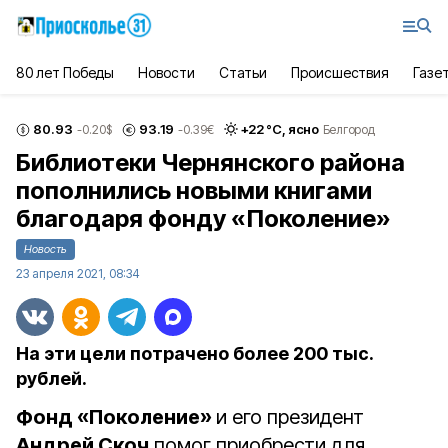
80 лет Победы
Новости
Статьи
Происшествия
Газе
80.93
93.19
+
22
°С,
ясно
-0.20
$
-0.39
€
Белгород
Библиотеки Чернянского района
пополнились новыми книгами
благодаря фонду «Поколение»
Новость
23 апреля 2021, 08:34
На эти цели потрачено более 200 тыс.
рублей.
Фонд «Поколение»
и его президент
Андрей Скоч
помог приобрести для