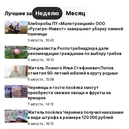
Неделю
Месяц
Лучшее за
Хлеборобы ПУ «Малотроицкий» ООО
«Русагро-Инвест» завершают уборку озимой
пшеницы
3 августа , 16:42
Специалисты Роспотребнадзора дали
рекомендации гражданам по выбору грибов
4 августа , 16:13
Житель Лозного Илья Стефанович Попов
отметил 90-летний юбилей в кругу родных
6 августа , 15:08
Чернянцы и гости посёлка смогут
приобрести свежие овощи и фрукты на
ярмарке
7 августа , 14:13
Житель посёлка Чернянка получил наказание
в виде штрафа в размере 120 000 рублей
6 августа , 16:13