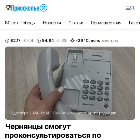
80 лет Победы
Новости
Статьи
Происшествия
Газе
82.17
94.84
+
26
°С,
ясно
+0.00
$
+0.00
€
Белгород
16 декабря 2024, 12:34
Экономика
Фото:
архив редакции
Чернянцы смогут
проконсультироваться по