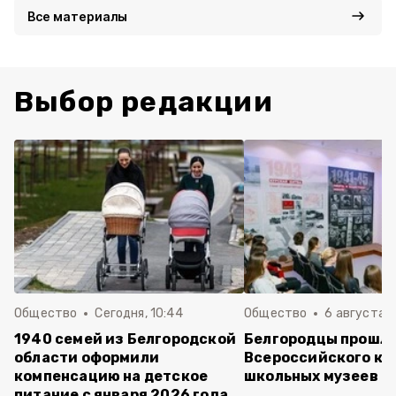
Все материалы
Выбор редакции
Общество
Сегодня, 10:44
Общество
6 августа ,
1940 семей из Белгородской
Белгородцы прошли
области оформили
Всероссийского ко
компенсацию на детское
школьных музеев
питание с января 2026 года