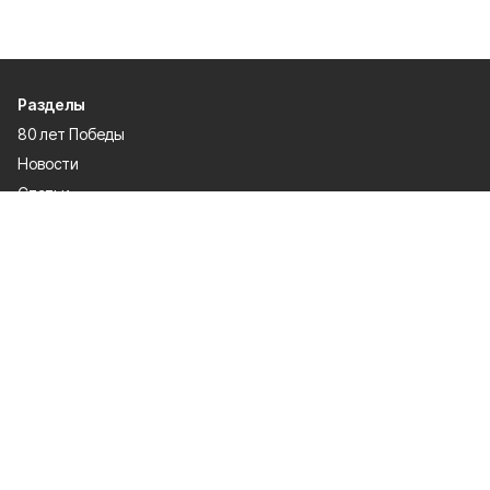
Разделы
80 лет Победы
Новости
Статьи
Происшествия
Газета
Официальные документы
Культура
Политика
Общество
Экономика
Спорт
О проекте