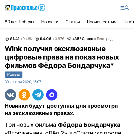
80 лет Победы
Новости
Статьи
Происшествия
Газе
81.41
94.06
+
35
°С,
ясно
+0.48
$
+0.87
€
Белгород
Wink получил эксклюзивные
цифровые права на показ новых
фильмов Фёдора Бондарчука*
Новость
30 января 2020, 15:07
Новинки будут доступны для просмотра
на эксклюзивных правах.
Три новых фильма
Фёдора Бондарчука
«Вторжение», «Лёд 2» и «Спутник» после