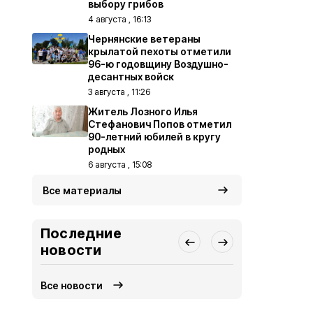
выбору грибов
4 августа , 16:13
Чернянские ветераны
крылатой пехоты отметили
96-ю годовщину Воздушно-
десантных войск
3 августа , 11:26
Житель Лозного Илья
Стефанович Попов отметил
90-летний юбилей в кругу
родных
6 августа , 15:08
Все материалы
Последние
новости
Все новости