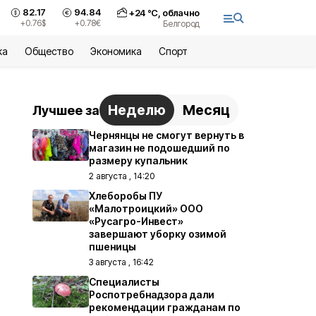
82.17
94.84
+
24
°С,
облачно
+0.76
$
+0.78
€
Белгород
ка
Общество
Экономика
Спорт
Неделю
Месяц
Лучшее за
Чернянцы не смогут вернуть в
магазин не подошедший по
размеру купальник
2 августа , 14:20
Хлеборобы ПУ
«Малотроицкий» ООО
«Русагро-Инвест»
завершают уборку озимой
пшеницы
3 августа , 16:42
Специалисты
Роспотребнадзора дали
рекомендации гражданам по