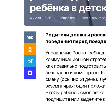
ребёнка в детс
4 июля , 16:36
Общество
Фото:
архив р
Родители должны расска
поведения перед поездк
Управление Роспотребнадз
коммуникационной страте
как правильно подготовить
безопасно и комфортно. К
смену (обычно 21 день). Л
экземплярах: один положит
Чтобы ребёнок смог легко 
подпишите или выделите к