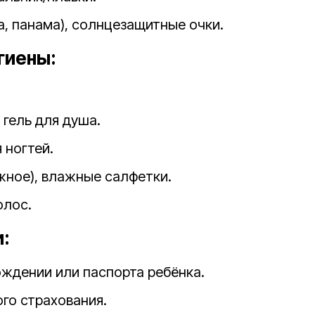
а, панама), солнцезащитные очки.
гиены:
 гель для душа.
 ногтей.
жное), влажные салфетки.
олос.
:
ождении или паспорта ребёнка.
го страхования.