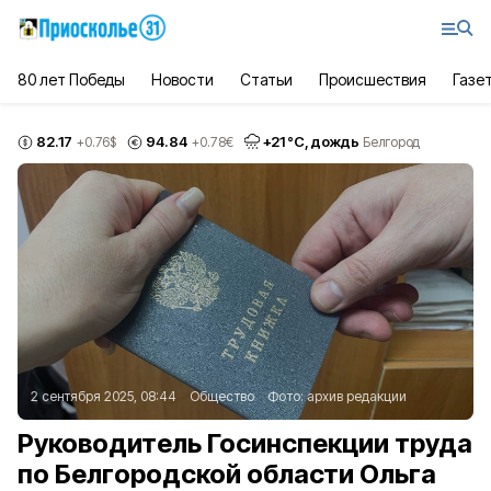
80 лет Победы
Новости
Статьи
Происшествия
Газе
82.17
94.84
+
21
°С,
дождь
+0.76
$
+0.78
€
Белгород
2 сентября 2025, 08:44
Общество
Фото:
архив редакции
Руководитель Госинспекции труда
по Белгородской области Ольга