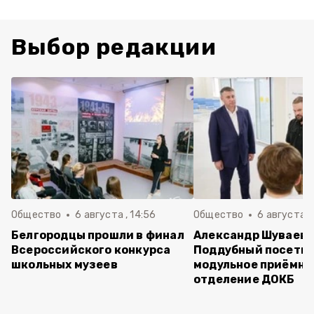
Выбор редакции
Общество
6 августа , 14:56
Общество
6 августа ,
Белгородцы прошли в финал
Александр Шуваев 
Всероссийского конкурса
Поддубный посети
школьных музеев
модульное приёмно
отделение ДОКБ