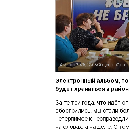
4 марта 2025, 12:08
Общество
Фото:
Электронный альбом, п
будет храниться в райо
За те три года, что идёт 
обострились, мы стали бо
нетерпимее к несправедлив
на словах, а на деле. О т