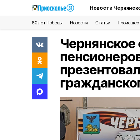
Новости Чернянско
80 лет Победы
Новости
Статьи
Происшес
Чернянское
пенсионеров
презентовал
гражданског