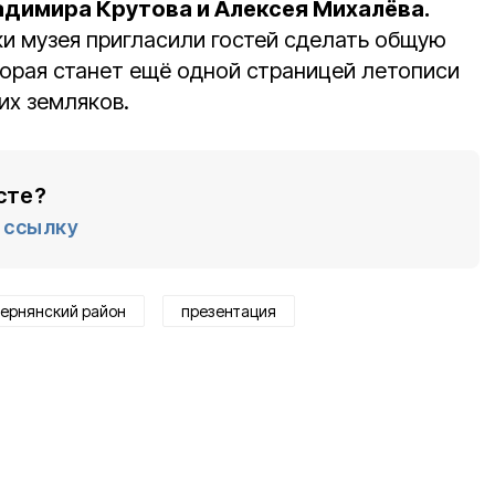
адимира Крутова и Алексея Михалёва.
ки музея пригласили гостей сделать общую
торая станет ещё одной страницей летописи
их земляков.
сте?
ссылку
ернянский район
презентация