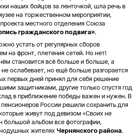
ки наших бойцов за ленточкой, шла речь в
узее на торжественном мероприятии,
проекта местного отделения Союза
опись гражданского подвига»
.
можно устать от регулярных сборов
м на фронт, плетения сетей. Но нет!
ём становится всё больше и больше, а
 не ослабевает, но ещё больше разгорается
мых первых дней принял для себя решение
ашими защитниками, другие только спустя год
вклад в приближение победы важен и нужен. В
пенсионеров России решили сохранить для
 которые живут под девизом «Своих не
ин большой альбом все фотографии,
авнодушных жителях
Чернянского района
.