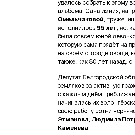
удалось собрать к этому в
альбома. Одна из них, на
Омельчаковой
, тружениц
исполнилось
95 лет
, но, 
была совсем юной девочкой
которую сама прядёт на пр
на своём огороде овощи, к
также, как 80 лет назад, 
Депутат Белгородской об
земляков за активную гра
с каждым днём приближает
начиналась их волонтёрска
свою работу сотни чернян
Этманова, Людмила Потр
Каменева.