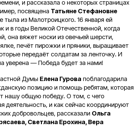
ремени, и рассказала о некоторых страницах
пример, посвящена
Татьяне Стефановне
е тыла из Малотроицкого. 16 января ей
как и в годы Великой Отечественной, когда
, она вяжет носки из овечьей шерсти,
ялке, печёт пирожки и пряники, выращивает
оторые передаёт солдатам за ленточку. И
она уверена — Победа будет за нами!
ластной Думы
Елена Гурова
поблагодарила
жданскую позицию и помощь ребятам, которая
 нашу общую победу. О том, с чего
я деятельность, и как сейчас координируют
ских добровольцев, рассказали
Ольга
ясаева, Светлана Ерохина, Вера