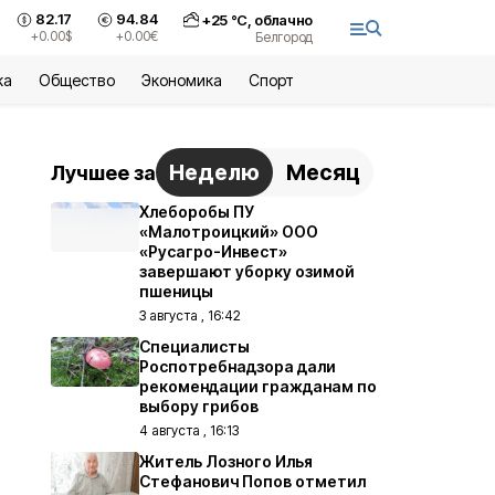
82.17
94.84
+
25
°С,
облачно
+0.00
$
+0.00
€
Белгород
ка
Общество
Экономика
Спорт
Неделю
Месяц
Лучшее за
Хлеборобы ПУ
«Малотроицкий» ООО
«Русагро-Инвест»
завершают уборку озимой
пшеницы
3 августа , 16:42
Специалисты
Роспотребнадзора дали
рекомендации гражданам по
выбору грибов
4 августа , 16:13
Житель Лозного Илья
Стефанович Попов отметил