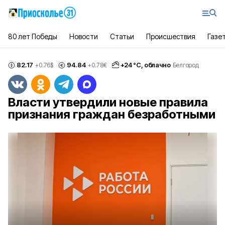
80 лет Победы
Новости
Статьи
Происшествия
Газе
82.17
94.84
+
24
°С,
облачно
+0.76
$
+0.78
€
Белгород
Власти утвердили новые правила
признания граждан безработными