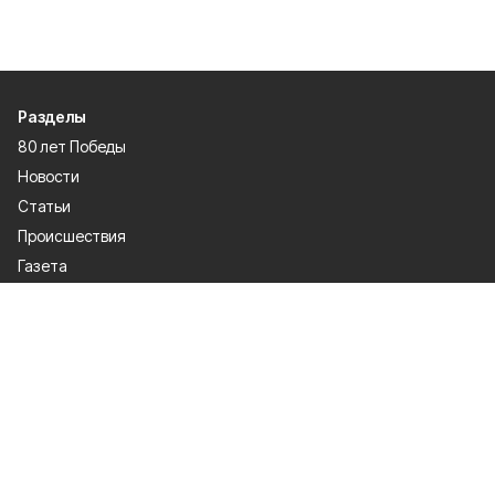
Разделы
80 лет Победы
Новости
Статьи
Происшествия
Газета
Официальные документы
Культура
Политика
Общество
Экономика
Спорт