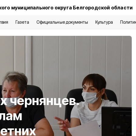
кого муниципального округа Белгородской области
твия
Газета
Официальные документы
Культура
Полити
ых чернянцев.
елам
етних