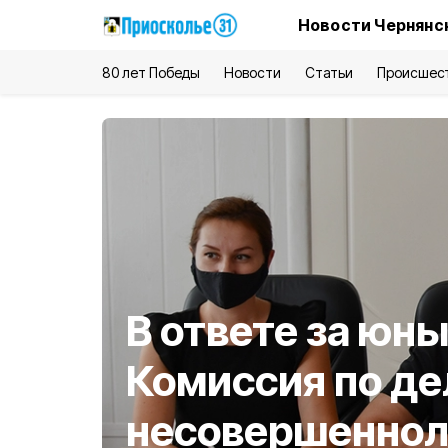
Новости Чернянс
80 лет Победы
Новости
Статьи
Происшес
В ответе за юн
Комиссия по д
несовершеннол