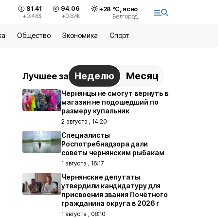
81.41
94.06
+
28
°С,
ясно
+0.48
$
+0.87
€
Белгород
ка
Общество
Экономика
Спорт
Неделю
Месяц
Лучшее за
Чернянцы не смогут вернуть в
магазин не подошедший по
размеру купальник
2 августа , 14:20
Специалисты
Роспотребнадзора дали
советы чернянским рыбакам
1 августа , 16:17
Чернянские депутаты
утвердили кандидатуру для
присвоения звания Почётного
гражданина округа в 2026 г
1 августа , 08:10