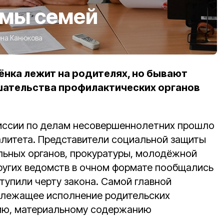
емы семей
ена Канюкова
ёнка лежит на родителях, но бывают
ешательства профилактических органов
иссии по делам несовершеннолетних прошло
литета. Представители социальной защиты
льных органов, прокуратуры, молодёжной
других ведомств в очном формате пообщались
тупили черту закона. Самой главной
длежащее исполнение родительских
нию, материальному содержанию