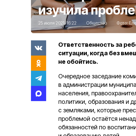
изучила пробл
25 июля 2021, 16:22
Общество
Фото:
Ел
Ответственность за реб
ситуации, когда без вм
не обойтись.
Очередное заседание ком
в администрации муниципа
населения, правоохраните
политики, образования и 
с земляками, которые прес
проблемой остаётся нена
обязанностей по воспита
и образованию детей.