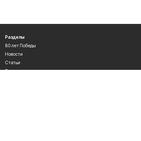
Разделы
80 лет Победы
Новости
Статьи
Происшествия
Газета
Официальные документы
Культура
Политика
Общество
Экономика
Спорт