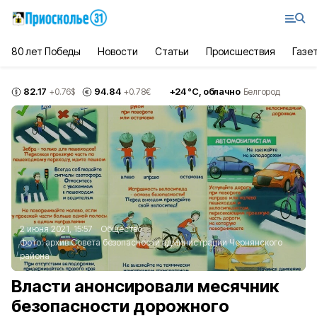
80 лет Победы
Новости
Статьи
Происшествия
Газе
82.17
94.84
+
24
°С,
облачно
+0.76
$
+0.78
€
Белгород
2 июня 2021, 15:57
Общество
Фото:
архив Совета безопасности администрации Чернянского
района
Власти анонсировали месячник
безопасности дорожного