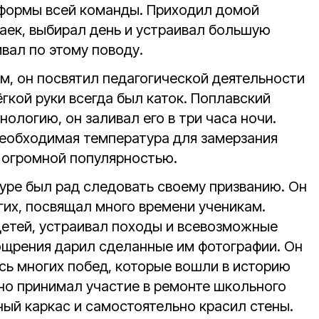
 формы всей команды. Приходил домой
маек, выбирал день и устраивал большую
ивал по этому поводу.
м, он посвятил педагогической деятельности
лёгкой руки всегда был каток. Поплавский
ологию, он заливал его в три часа ночи.
необходимая температура для замерзания
я огромной популярностью.
туре был рад следовать своему призванию. Он
гих, посвящал много времени ученикам.
детей, устраивал походы и всевозможные
оощрения дарил сделанные им фотографии. Он
сь многих побед, которые вошли в историю
вно принимал участие в ремонте школьного
ный каркас и самостоятельно красил стены.