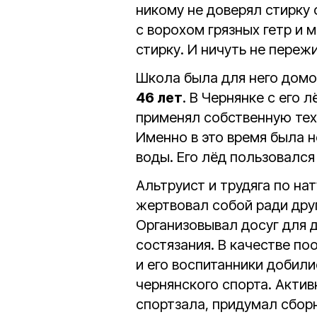
никому не доверял стирку
с ворохом грязных гетр и 
стирку. И ничуть не переж
Школа была для него домо
46 лет
. В Чернянке с его 
применял собственную техн
Именно в это время была 
воды. Его лёд пользовалс
Альтруист и трудяга по на
жертвовал собой ради дру
Организовывал досуг для 
состязания. В качестве п
и его воспитанники добили
чернянского спорта. Акти
спортзала, придумал сбор