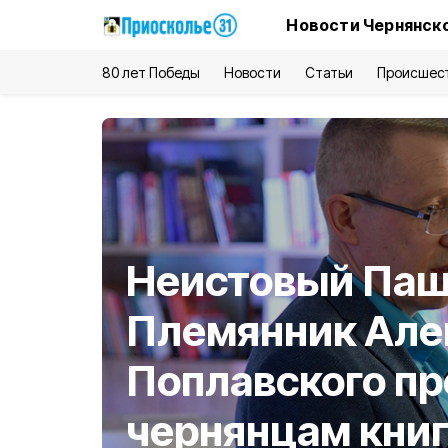
Новости Чернянско
80 лет Победы
Новости
Статьи
Происшес
Неистовый Паш
Племянник Але
Поплавского п
чернянцам кни