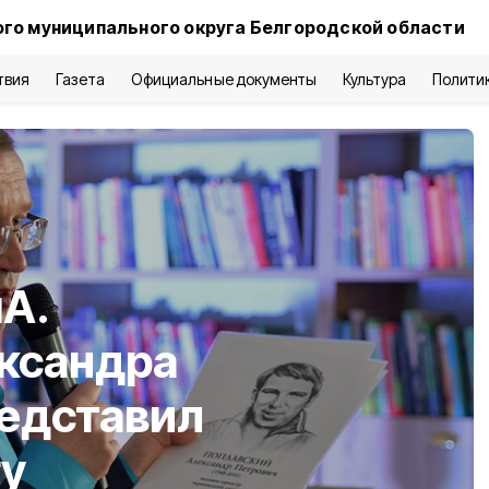
го муниципального округа Белгородской области
твия
Газета
Официальные документы
Культура
Полити
А.
ксандра
редставил
гу