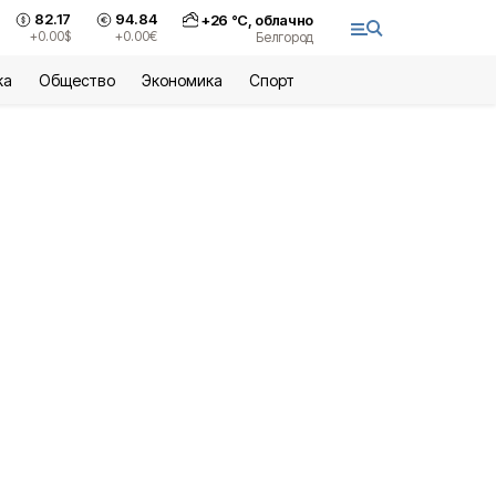
82.17
94.84
+
26
°С,
облачно
+0.00
$
+0.00
€
Белгород
ка
Общество
Экономика
Спорт