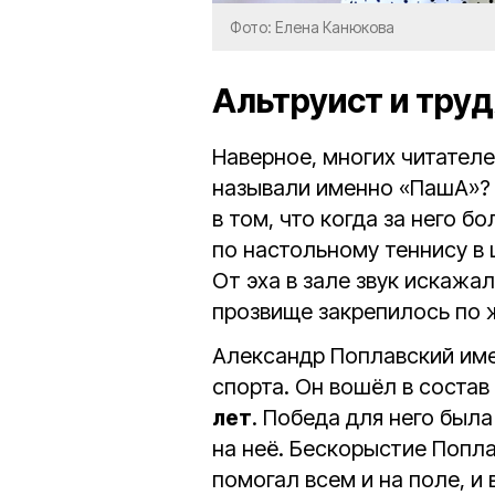
Фото: Елена Канюкова
Альтруист и труд
Наверное, многих читател
называли именно «ПашА»? 
в том, что когда за него б
по настольному теннису в 
От эха в зале звук искажа
прозвище закрепилось по 
Александр Поплавский име
спорта. Он вошёл в соста
лет
. Победа для него был
на неё. Бескорыстие Попла
помогал всем и на поле, и