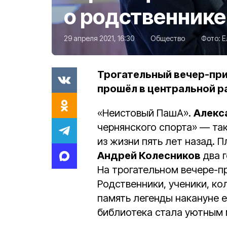
о родственнике
29 апреля 2021, 16:30
Общество
Фото:
Е
Трогательный вечер-пр
прошёл в центральной р
«Неистовый ПашА».
Алекс
чернянского спорта» — так
из жизни пять лет назад. 
Андрей Колесников
два г
На трогательном вечере-п
Родственники, ученики, ко
память легенды накануне 
библиотека стала уютным 