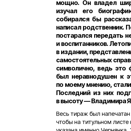
мощно. Он владел шир
изучал его биограф
собирался бы рассказа
написал родственник. П
постарался передать не
и воспитанников. Летоп
в издании, представлены
самостоятельных справок
символично, ведь это 
был неравнодушен к э
по моему мнению, стали
Последний из них под
в высоту — Владимира 
Весь тираж был напечатан
чтобы на титульном листе 
указана именно Чернянка. 