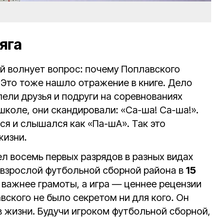
яга
ей волнует вопрос: почему Поплавского
Это тоже нашло отражение в книге. Дело
олели друзья и подруги на соревнованиях
школе, они скандировали: «Са-ша! Са-ша!».
лся и слышался как «Па-шА». Так это
жизни.
л восемь первых разрядов в разных видах
в взрослой футбольной сборной района в
15
а важнее грамоты, а игра — ценнее рецензии
вского не было секретом ни для кого. Он
 в жизни. Будучи игроком футбольной сборной,