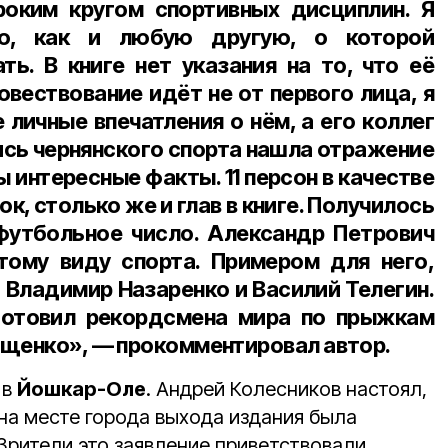
оким кругом спортивных дисциплин. Я
ию, как и любую другую, о которой
ть. В книге нет указания на то, что её
овествование идёт не от первого лица, я
 личные впечатления о нём, а его коллег
ись чернянского спорта нашла отражение
 интересные факты. 11 персон в качестве
, столько же и глав в книге. Получилось
футбольное число. Александр Петрович
тому виду спорта. Примером для него,
 Владимир Назаренко и Василий Телегин.
готовил рекордсмена мира по прыжкам
Ященко», — прокомментировал автор.
 в
Йошкар-Оле
. Андрей Колесников настоял,
на месте города выхода издания была
Зрители это заявление приветствовали