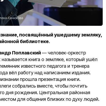
лена Канюкова
изнание, посвящённый ушедшему земляку,
айонной библиотеке.
андр Поплавский
— человек-оркестр
 называется книга о земляке, который ушёл
Племянник известного педагога и тренера
ода вёл работу над написанием издания.
ризнании прошла презентация книги.
ллеги собрались вместе, чтобы почтить
его дня рождения. Центральная районная
местом для общения близких по духу людей.