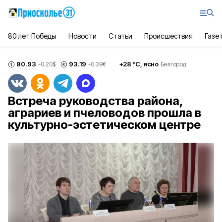
80 лет Победы
Новости
Статьи
Происшествия
Газе
80.93
93.19
+
28
°С,
ясно
-0.20
$
-0.39
€
Белгород
Встреча руководства района,
аграриев и пчеловодов прошла в
культурно-эстетическом центре