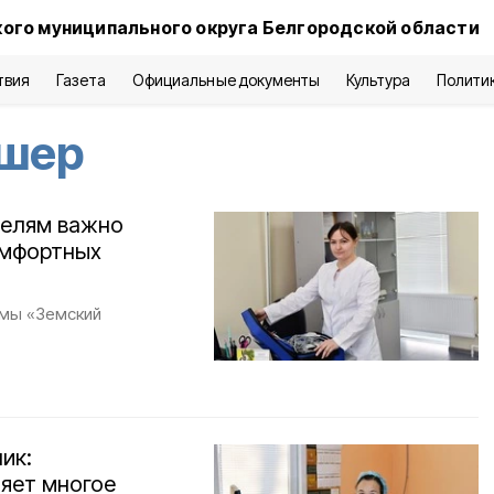
ого муниципального округа Белгородской области
твия
Газета
Официальные документы
Культура
Полити
дшер
телям важно
омфортных
ммы «Земский
ик:
яет многое