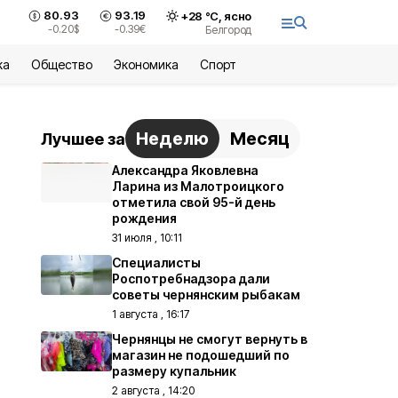
80.93
93.19
+
28
°С,
ясно
-0.20
$
-0.39
€
Белгород
ка
Общество
Экономика
Спорт
Неделю
Месяц
Лучшее за
Александра Яковлевна
Ларина из Малотроицкого
отметила свой 95-й день
рождения
31 июля , 10:11
Специалисты
Роспотребнадзора дали
советы чернянским рыбакам
1 августа , 16:17
Чернянцы не смогут вернуть в
магазин не подошедший по
размеру купальник
2 августа , 14:20